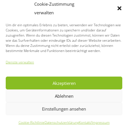
Cookie-Zustimmung
Toddlers Plus English Daycare e.V.
verwalten
Alicestraße 105
63263 Neu-Isenburg
Um dir ein optimales Erlebnis zu bieten, verwenden wir Technologien wie
Cookies, um Geräteinformationen zu speichern und/oder darauf
Telefon: 06102 / 365411
zuzugreifen. Wenn du diesen Technologien zustimmst, können wir Daten
Fax: 06102 / 365412
wie das Surfverhalten oder eindeutige IDs auf dieser Website verarbeiten.
Wenn du deine Zustimmung nicht erteilst oder zurückziehst, können
E-Mail:
bestimmte Merkmale und Funktionen beeinträchtigt werden.
info@toddlersdaycare.de
Dienste verwalten
Akzeptieren
Ablehnen
Einstellungen ansehen
Toddlers Plus English Daycare e.V. © 2026. Neu
Isenburg |
Datenschutz
|
Cookies
Cookie-Richtlinie
Datenschutzerklärung
Kontakt/Impressum
|
Kontakt/Impressum