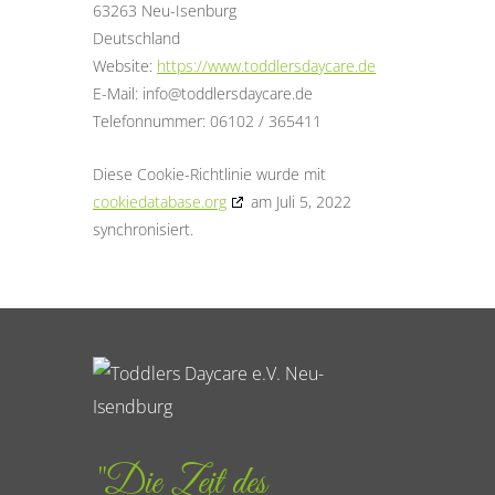
63263 Neu-Isenburg
Deutschland
Website:
https://www.toddlersdaycare.de
E-Mail:
info@
toddlersdaycare.de
Telefonnummer: 06102 / 365411
Diese Cookie-Richtlinie wurde mit
cookiedatabase.org
am Juli 5, 2022
synchronisiert.
"Die Zeit des