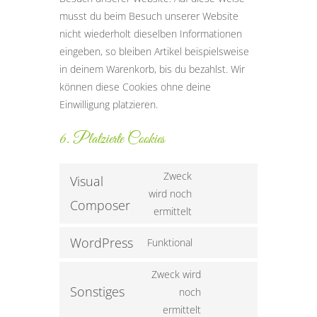
musst du beim Besuch unserer Website
nicht wiederholt dieselben Informationen
eingeben, so bleiben Artikel beispielsweise
in deinem Warenkorb, bis du bezahlst. Wir
können diese Cookies ohne deine
Einwilligung platzieren.
6. Platzierte Cookies
Zweck
Visual
wird noch
Consent
Composer
ermittelt
to
WordPress
Funktional
service
Consent
visual-
to
Zweck wird
composer
Sonstiges
noch
service
Consent
ermittelt
wordpress